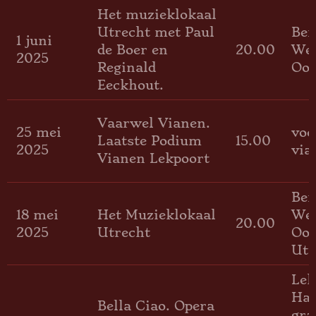
Het muzieklokaal
Utrecht met Paul
Be
1 juni
de Boer en
20.00
We
2025
Reginald
Oos
Eeckhout.
Vaarwel Vianen.
25 mei
voo
Laatste Podium
15.00
2025
via
Vianen Lekpoort
Be
18 mei
Het Muzieklokaal
We
20.00
2025
Utrecht
Oos
Utr
Lek
Hag
Bella Ciao. Opera
gra