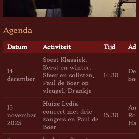
Agenda
Datum
Activiteit
Tijd
Adr
Soest Klassiek.
Kerst en winter.
14
Den
Sfeer en solisten,
14.30
december
Soe
Paul de Boer op
vleugel. Drankje
Huize Lydia
15
Am
concert met drie
november
15.30
Roe
zangers en Paul de
2025
Har
Boer