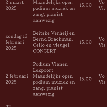
2 maart
Maandelijks open
Voo
15.00
2025
podium muziek en
Via
zang, pianist
aanwezig
Beitske Verheij en
zondag 16
Bernd Brackman.
Voo
februari
15.00
Cello en vleugel.
Via
2025
CONCERT
Podium Vianen
Lekpoort
2 februari
Maandelijks open
Voo
15.00
2025
podium muziek en
Via
zang, pianist
aanwezig
22