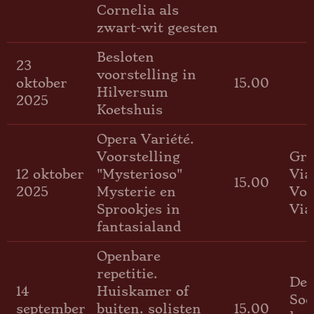
Cornelia als
zwart-wit geesten
Besloten
23
voorstelling in
oktober
15.00
Hilversum
2025
Koetshuis
Opera Variété.
Voorstelling
Gro
12 oktober
"Mysterioso"
Via
15.00
2025
Mysterie en
Voo
Sprookjes in
Via
fantasialand
Openbare
repetitie.
Den
14
Huiskamer of
Soe
september
buiten. solisten
15.00