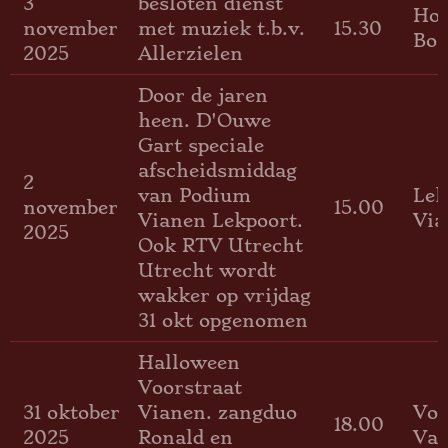
3
besloten dienst
Hoe
november
met muziek t.b.v.
15.30
Bos
2025
Allerzielen
Door de jaren
heen. D'Ouwe
Gart speciale
afscheidsmiddag
2
van Podium
Lek
november
15.00
Vianen Lekpoort.
Via
2025
Ook RTV Utrecht
Utrecht wordt
wakker op vrijdag
31 okt opgenomen
Halloween
Voorstraat
31 oktober
Vianen. zangduo
Voo
18.00
2025
Ronald en
Vai