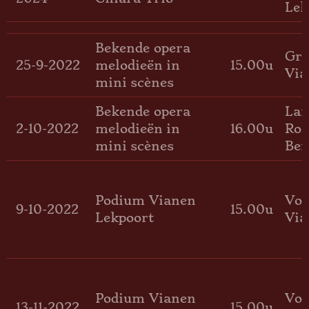
Lek
Bekende opera
Gro
25-9-2022
melodieën in
15.00u
Via
mini scènes
Bekende opera
Lan
2-10-2022
melodieën in
16.00u
Rol
mini scènes
Be
Podium Vianen
Voo
9-10-2022
15.00u
Lekpoort
Via
Podium Vianen
Voo
13-11-2022
15.00u