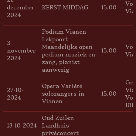
Voo
december
KERST MIDDAG
15.00
Via
2024
Podium Vianen
Lekpoort
3
Maandelijks open
Voo
november
15.00
podium muziek en
Via
2024
zang, pianist
aanwezig
Gro
Opera Variété
27-10-
Via
solozangers in
15.00
2024
Voo
Vianen
101.
Oud Zuilen
13-10-2024
Landhuis
privéconcert