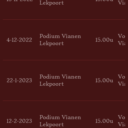
Lekpoort
Via
Podium Vianen
Voo
4-12-2022
15.00u
Lekpoort
Via
Podium Vianen
Voo
22-1-2023
15.00u
Lekpoort
Via
Podium Vianen
Voo
12-2-2023
15.00u
Lekpoort
Via