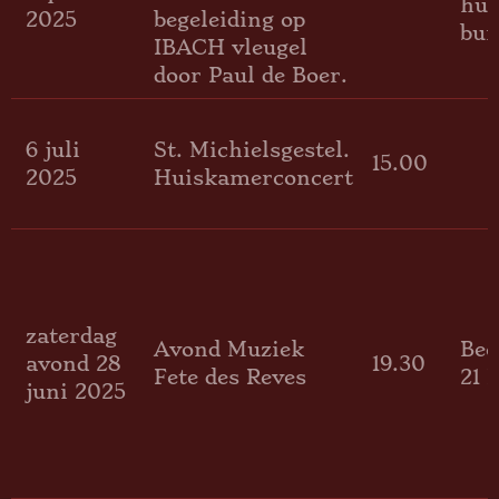
hui
2025
begeleiding op
bui
IBACH vleugel
door Paul de Boer.
6 juli
St. Michielsgestel.
15.00
2025
Huiskamerconcert
zaterdag
Avond Muziek
Bee
avond 28
19.30
Fete des Reves
21 
juni 2025