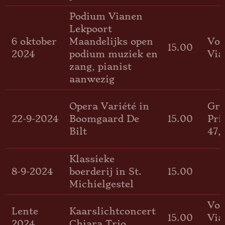
Podium Vianen
Lekpoort
6 oktober
Maandelijks open
Voo
15.00
2024
podium muziek en
Via
zang, pianist
aanwezig
Opera Variété in
Gro
22-9-2024
Boomgaard De
15.00
Pri
Bilt
47,
Klassieke
8-9-2024
boerderij in St.
15.00
Michielgestel
Voo
Lente
Kaarslichtconcert
15.00
Via
2024
Chiara Trio