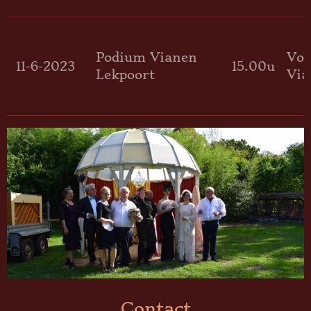
Podium Vianen
Voo
11-6-2023
15.00u
Lekpoort
Via
Contact