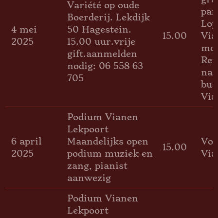
Variété op oude
par
Boerderij. Lekdijk
Lop
4 mei
50 Hagestein.
15.00
Via
2025
15.00 uur.vrije
mog
gift.aanmelden
Ret
nodig: 06 558 63
naa
705
bus
Via
Podium Vianen
Lekpoort
6 april
Maandelijks open
Voo
15.00
2025
podium muziek en
Via
zang, pianist
aanwezig
Podium Vianen
Lekpoort